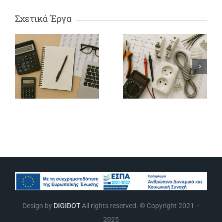
Σχετικά Έργα
Στέλεχος
Μηχανογραφημένου
Τεχνικός
Λογιστηρίου
Εσωτερικών
–
Ηλεκτρικών
Φοροτεχνικού
Εγκαταστάσ
Γραφείου
Design by
DIGIDOT
All rights reserved. © Copyright 2021 –
2025