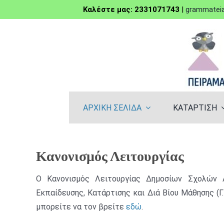
Μετάβαση
Καλέστε μας: 2331071743
|
grammateia
στο
περιεχόμενο
ΑΡΧΙΚΗ ΣΕΛΙΔΑ
ΚΑΤΑΡΤΙΣΗ
Κανονισμός Λειτουργίας
Ο
Κανονισμός Λειτουργίας
Δημοσίων Σχολών 
Εκπαίδευσης, Κατάρτισης και Διά Βίου Μά
θησης (Γ
μπορείτε να τον βρείτε
εδώ
.