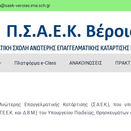
@saek-veroias.ima.sch.gr
Πλατφόρμα e-Class
ΑΝΑΚΟΙΝΩΣΕΙΣ
ΠΡΑΚΤ
Ανώ
τερης Επαγγελματικής Κατάρτισης (Σ.Α.Ε.Κ.), που
υπ
.Γ.Ε.Ε.Κ. και Δ.Β.Μ.) του Υπουργείου Παι
δείας, Θρησκευμάτων 