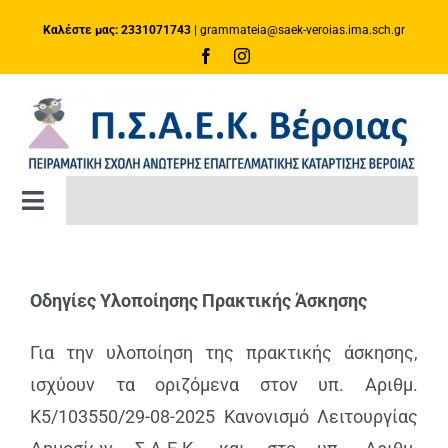
Μετάβαση
Καλέστε μας: 2331071743
|
grammateia@saek-veroias.ima.sch.gr
στο
περιεχόμενο
Toggle
Navigation
ΑΡΧΙΚΗ ΣΕΛΙΔΑ
Οδηγίες Υλοποίησης Πρακτικής Άσκησης
ΚΑΤΑΡΤΙΣΗ
Για την υλοποίηση της πρακτικής άσκησης,
ισχύουν τα οριζόμενα στον υπ.
Αριθμ.
Πλατφόρμα e-Class
Κ5/103550/29-08-2025 Κανονισμό Λειτουργίας