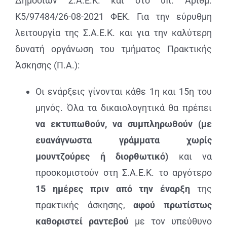
Δημοσίων Σ.Α.Ε.Κ. και στο υπ.
Αριθμ.
ΑΝΑΚΟΙΝΩΣΕΙΣ
K5/97484/26-08-2021 ΦΕΚ.
Για την εύρυθμη
λειτουργία της Σ.Α.Ε.Κ. και για την καλύτερη
ΠΡΑΚΤΙΚΗ ΑΣΚΗΣΗ
δυνατή οργάνωση του τμήματος Πρακτικής
Άσκησης (Π.Α.):
ΕΠΙΚΟΙΝΩΝΙΑ
Οι ενάρξεις γίνονται κάθε 1η και 15η του
μηνός. Ό
λα τα δικαιολογητικά θα πρέπει
να
εκτυπωθούν
, να συμπληρωθούν (με
ευανάγνωστα γράμματα χωρίς
μουντζούρες ή διορθωτικό)
και να
προσκομιστούν στη Σ.Α.Ε.Κ. το αργότερο
15 ημέρες
πριν από την έναρξη
της
πρακτικής άσκησης,
αφού πρωτίστως
καθοριστεί ραντεβού
με τον υπεύθυνο