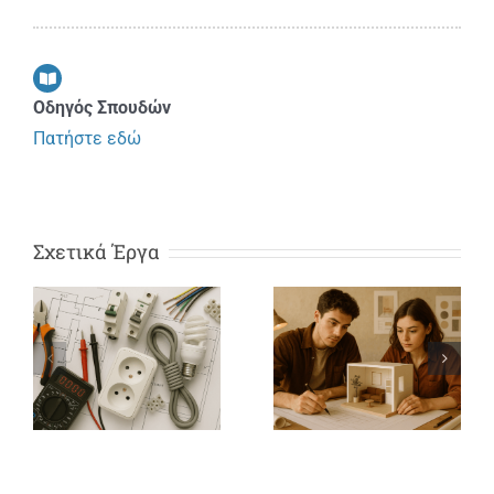
Οδηγός Σπουδών
Πατήστε εδώ
Σχετικά Έργα
Εσωτερική
Τεχνικός
Αρχιτεκτονικ
Εσωτερικών
Διακόσμηση
Ηλεκτρικών
και
Εγκαταστάσεων
Σχεδιασμός
Αντικειμένω