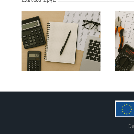
Στέλεχος
Μηχανογραφημένου
Λογιστηρίου –
Φοροτεχνικού
Εγ
Γραφείου
De