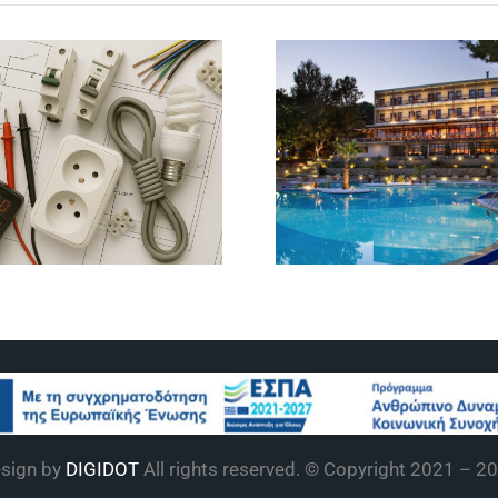
Τεχνικός
Στέλεχος
Εσωτερικών
Μονάδων
Ηλεκτρικών
Φιλοξενία
καταστάσεων
sign by
DIGIDOT
All rights reserved. © Copyright 2021 –
20