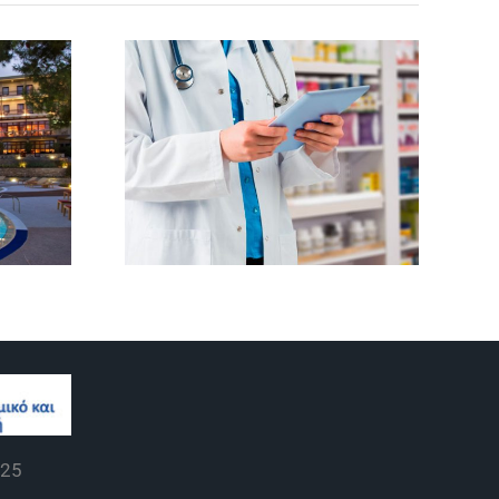
Βοηθός
Φαρμακείου
ς
25