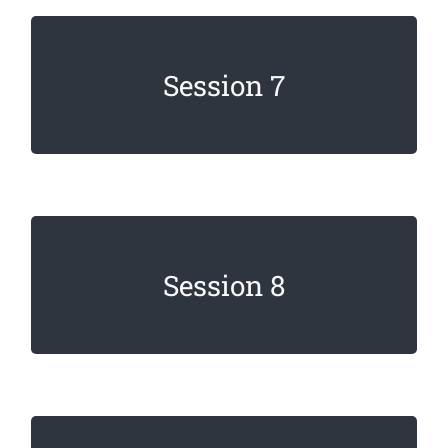
Lorem ipsum dolor sit amet, consectetur
Session 7
adipiscing elit. Sed imperdiet, enim non
dignissim faucibus.
Lorem ipsum dolor sit amet, consectetur
Session 8
adipiscing elit. Sed imperdiet, enim non
dignissim faucibus.