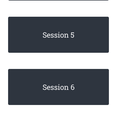
Lorem ipsum dolor sit amet, consectetur
Session 5
adipiscing elit. Sed imperdiet, enim non
dignissim faucibus.
Lorem ipsum dolor sit amet, consectetur
Session 6
adipiscing elit. Sed imperdiet, enim non
dignissim faucibus.