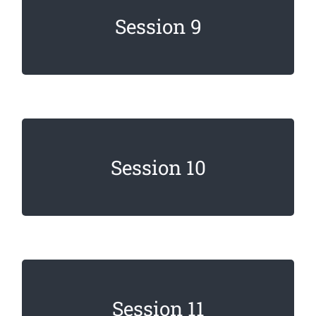
Lorem ipsum dolor sit amet, consectetur
Session 9
adipiscing elit. Sed imperdiet, enim non
dignissim faucibus.
Lorem ipsum dolor sit amet, consectetur
Session 10
adipiscing elit. Sed imperdiet, enim non
dignissim faucibus.
Lorem ipsum dolor sit amet, consectetur
Session 11
adipiscing elit. Sed imperdiet, enim non