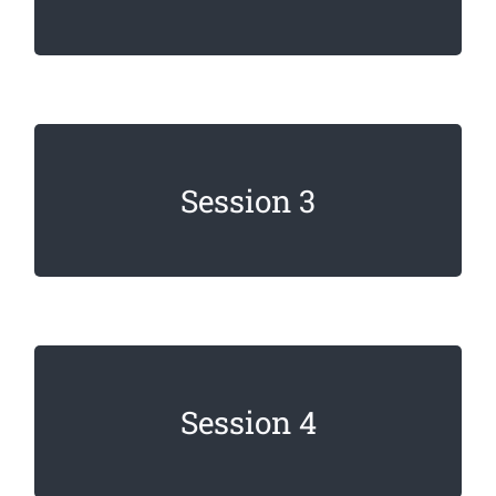
dignissim faucibus.
Lorem ipsum dolor sit amet, consectetur
Session 3
adipiscing elit. Sed imperdiet, enim non
dignissim faucibus.
Lorem ipsum dolor sit amet, consectetur
Session 4
adipiscing elit. Sed imperdiet, enim non
dignissim faucibus.