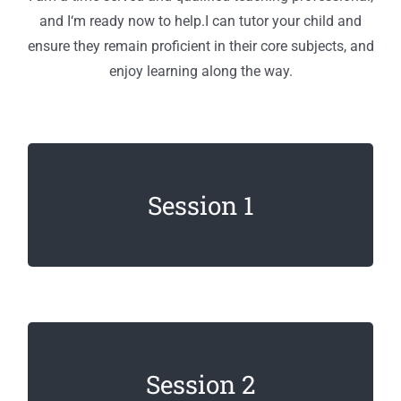
and I‘m ready now to help.I can tutor your child and
ensure they remain proficient in their core subjects, and
enjoy learning along the way.
Lorem ipsum dolor sit amet, consectetur
Session 1
adipiscing elit. Sed imperdiet, enim non
dignissim faucibus.
Lorem ipsum dolor sit amet, consectetur
Session 2
adipiscing elit. Sed imperdiet, enim non