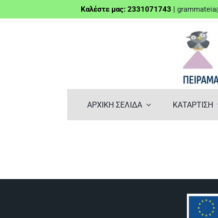
Μετάβαση
Καλέστε μας: 2331071743
|
grammateia@
στο
περιεχόμενο
ΑΡΧΙΚΗ ΣΕΛΙΔΑ
ΚΑΤΑΡΤΙΣΗ