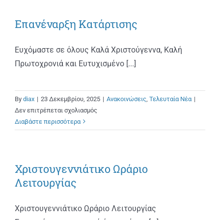
ΧΕΙΜΕΡΙΝΟΥ
Επανέναρξη Κατάρτισης
ΕΞΑΜΗΝΟΥ
2025Β
Ευχόμαστε σε όλους Καλά Χριστούγεννα, Καλή
Πρωτοχρονιά και Ευτυχισμένο [...]
By
diax
|
23 Δεκεμβρίου, 2025
|
Ανακοινώσεις
,
Τελευταία Νέα
|
στο
Δεν επιτρέπεται σχολιασμός
Επανέναρξη
Διαβάστε περισσότερα
Κατάρτισης
Χριστουγεννιάτικο Ωράριο
Λειτουργίας
Χριστουγεννιάτικο Ωράριο Λειτουργίας