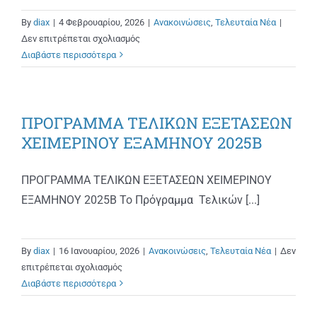
By
diax
|
4 Φεβρουαρίου, 2026
|
Ανακοινώσεις
,
Τελευταία Νέα
|
στο
Δεν επιτρέπεται σχολιασμός
ΩΡΟΛΟΓΙΟ
Διαβάστε περισσότερα
ΠΡΟΓΡΑΜΜΑ
ΕΑΡΙΝΟΥ
ΕΞΑΜΗΝΟΥ
ΠΡΟΓΡΑΜΜΑ ΤΕΛΙΚΩΝ ΕΞΕΤΑΣΕΩΝ
2026Α
ΧΕΙΜΕΡΙΝΟΥ ΕΞΑΜΗΝΟΥ 2025Β
ΠΡΟΓΡΑΜΜΑ ΤΕΛΙΚΩΝ ΕΞΕΤΑΣΕΩΝ ΧΕΙΜΕΡΙΝΟΥ
ΕΞΑΜΗΝΟΥ 2025Β Το Πρόγραμμα Τελικών [...]
By
diax
|
16 Ιανουαρίου, 2026
|
Ανακοινώσεις
,
Τελευταία Νέα
|
Δεν
στο
επιτρέπεται σχολιασμός
ΠΡΟΓΡΑΜΜΑ
Διαβάστε περισσότερα
ΤΕΛΙΚΩΝ
ΕΞΕΤΑΣΕΩΝ