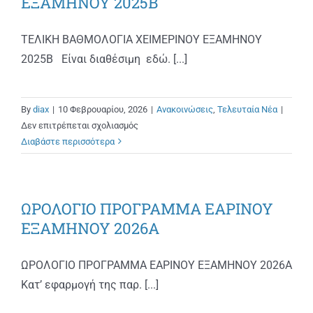
ΕΞΑΜΗΝΟΥ 2025Β
ΑΝΑΚΟΙΝΩΣΕΙΣ
ΤΕΛΙΚΗ ΒΑΘΜΟΛΟΓΙΑ ΧΕΙΜΕΡΙΝΟΥ ΕΞΑΜΗΝΟΥ
ΠΡΑΚΤΙΚΗ ΑΣΚΗΣΗ
2025Β Είναι διαθέσιμη εδώ. [...]
ΕΠΙΚΟΙΝΩΝΙΑ
By
diax
|
10 Φεβρουαρίου, 2026
|
Ανακοινώσεις
,
Τελευταία Νέα
|
στο
Δεν επιτρέπεται σχολιασμός
ΤΕΛΙΚΗ
Διαβάστε περισσότερα
ΒΑΘΜΟΛΟΓΙΑ
ΧΕΙΜΕΡΙΝΟΥ
ΕΞΑΜΗΝΟΥ
ΩΡΟΛΟΓΙΟ ΠΡΟΓΡΑΜΜΑ ΕΑΡΙΝΟΥ
2025Β
ΕΞΑΜΗΝΟΥ 2026Α
ΩΡΟΛΟΓΙΟ ΠΡΟΓΡΑΜΜΑ ΕΑΡΙΝΟΥ ΕΞΑΜΗΝΟΥ 2026Α
Κατ’ εφαρμογή της παρ. [...]