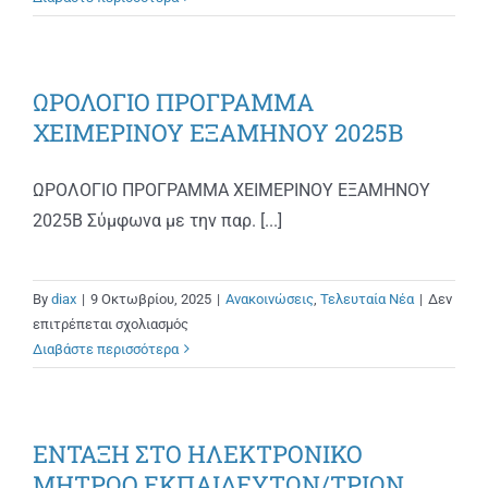
Αργία,
Επέτειος
Απελευθέρωσης
ΩΡΟΛΟΓΙΟ ΠΡΟΓΡΑΜΜΑ
της
Βέροιας
ΧΕΙΜΕΡΙΝΟΥ ΕΞΑΜΗΝΟΥ 2025Β
ΩΡΟΛΟΓΙΟ ΠΡΟΓΡΑΜΜΑ ΧΕΙΜΕΡΙΝΟΥ ΕΞΑΜΗΝΟΥ
2025Β Σύμφωνα με την παρ. [...]
By
diax
|
9 Οκτωβρίου, 2025
|
Ανακοινώσεις
,
Τελευταία Νέα
|
Δεν
στο
επιτρέπεται σχολιασμός
ΩΡΟΛΟΓΙΟ
Διαβάστε περισσότερα
ΠΡΟΓΡΑΜΜΑ
ΧΕΙΜΕΡΙΝΟΥ
ΕΞΑΜΗΝΟΥ
ΕΝΤΑΞΗ ΣΤΟ ΗΛΕΚΤΡΟΝΙΚΟ
2025Β
ΜΗΤΡΩΟ ΕΚΠΑΙΔΕΥΤΩΝ/ΤΡΙΩΝ