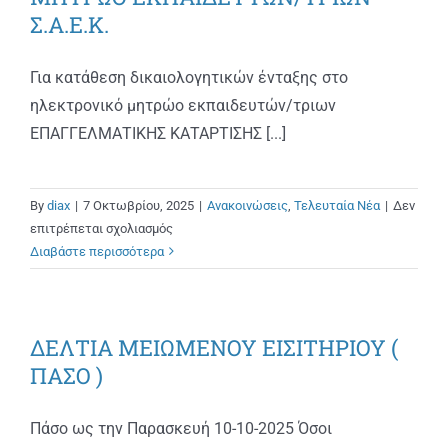
Σ.Α.Ε.Κ.
Για κατάθεση δικαιολογητικών ένταξης στο
ηλεκτρονικό μητρώο εκπαιδευτών/τριων
ΕΠΑΓΓΕΛΜΑΤΙΚΗΣ ΚΑΤΑΡΤΙΣΗΣ [...]
By
diax
|
7 Οκτωβρίου, 2025
|
Ανακοινώσεις
,
Τελευταία Νέα
|
Δεν
στο
επιτρέπεται σχολιασμός
ΕΝΤΑΞΗ
Διαβάστε περισσότερα
ΣΤΟ
ΗΛΕΚΤΡΟΝΙΚΟ
ΜΗΤΡΩΟ
ΔΕΛΤΙΑ ΜΕΙΩΜΕΝΟΥ ΕΙΣΙΤΗΡΙΟΥ (
ΕΚΠΑΙΔΕΥΤΩΝ/
ΤΡΙΩΝ
ΠΑΣΟ )
Σ.Α.Ε.Κ.
Πάσο ως την Παρασκευή 10-10-2025 Όσοι