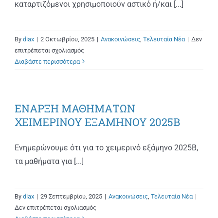
καταρτιζόμενοι χρησιμοποιούν αστικό ή/και [...]
By
diax
|
2 Οκτωβρίου, 2025
|
Ανακοινώσεις
,
Τελευταία Νέα
|
Δεν
στο
επιτρέπεται σχολιασμός
ΔΕΛΤΙΑ
Διαβάστε περισσότερα
ΜΕΙΩΜΕΝΟΥ
ΕΙΣΙΤΗΡΙΟΥ
(
ΕΝΑΡΞΗ ΜΑΘΗΜΑΤΩΝ
ΠΑΣΟ
)
ΧΕΙΜΕΡΙΝΟΥ ΕΞΑΜΗΝΟΥ 2025Β
Ενημερώνουμε ότι για το χειμερινό εξάμηνο 2025Β,
τα μαθήματα για [...]
By
diax
|
29 Σεπτεμβρίου, 2025
|
Ανακοινώσεις
,
Τελευταία Νέα
|
στο
Δεν επιτρέπεται σχολιασμός