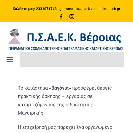
Μετάβαση
Καλέστε μας: 2331071743
|
grammateia@saek-veroias.ima.sch.gr
στο
περιεχόμενο
Toggle
Navigation
ΑΡΧΙΚΗ ΣΕΛΙΔΑ
Το κατάστημα
«Βαγόνια»
προσφέρει θέσεις
ΚΑΤΑΡΤΙΣΗ
πρακτικής άσκησης – εργασίας σε
καταρτιζόμενους της ειδικότητας
Μαγειρικής.
Πλατφόρμα e-Class
Η επιχείρησή μας παρέχει ένα οργανωμένο