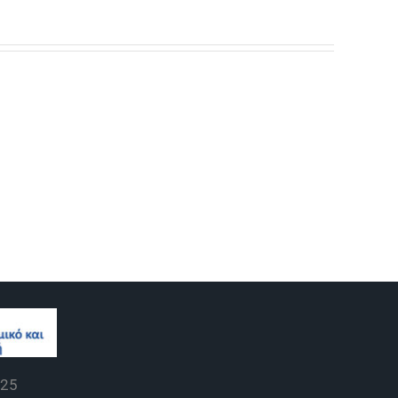
παϊκές
οβουλίες
Θερινό
Ωράριο
γελματική
Λειτουργίας
ίδευση
ρτιση
25