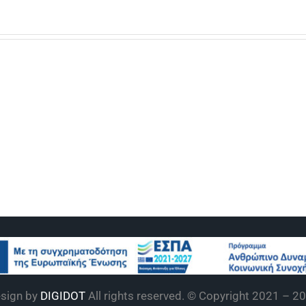
Νέες
ευρω
ΑΠΟΤΕΛΕΣΜΑΤΑ
πρωτ
ΕΠΙΤΥΧΟΝΤΩΝ
στην
ΠΑΡΑΛΛΗΛΟΥ
Επαγ
ΜΗΧΑΝΟΓΡΑΦΙΚΟΥ
Εκπα
ΥΠΑΙΘΑ
και
Κατά
sign by
DIGIDOT
All rights reserved. © Copyright 2021 –
20