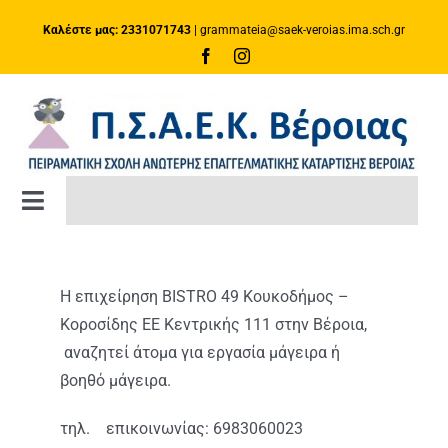
Μετάβαση
Καλέστε μας: 2331071743
|
grammateia@saek-veroias.ima.sch.gr
στο
περιεχόμενο
Toggle
Navigation
ΑΡΧΙΚΗ ΣΕΛΙΔΑ
Η επιχείρηση BISTRO 49 Κουκοδήμος –
ΚΑΤΑΡΤΙΣΗ
Κοροσίδης ΕΕ Κεντρικής 111 στην Βέροια,
αναζητεί άτομα για εργασία μάγειρα ή
βοηθό μάγειρα.
Πλατφόρμα e-Class
τηλ. επικοινωνίας: 6983060023