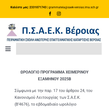
Μετάβαση
Καλέστε μας: 2331071743
|
grammateia@saek-veroias.ima.sch.gr
στο
περιεχόμενο
Toggle
Navigation
ΑΡΧΙΚΗ ΣΕΛΙΔΑ
ΩΡΟΛΟΓΙΟ ΠΡΟΓΡΑΜΜΑ ΧΕΙΜΕΡΙΝΟΥ
ΚΑΤΑΡΤΙΣΗ
ΕΞΑΜΗΝΟΥ 2025Β
Σύμφωνα με την παρ. 17 του άρθρου 24, του
Πλατφόρμα e-Class
Κανονισμού Λειτουργίας των Σ.Α.Ε.Κ.
(Β’4676), το εβδομαδιαίο ωρολόγιο