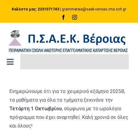
Μετάβαση
Καλέστε μας: 2331071743
|
grammateia@saek-veroias.ima.sch.gr
στο
περιεχόμενο
Toggle
Navigation
ΑΡΧΙΚΗ ΣΕΛΙΔΑ
Ενημερώνουμε ότι για το χειμερινό εξάμηνο 2025Β,
ΚΑΤΑΡΤΙΣΗ
τα μαθήματα για όλα τα τμήματα ξεκινάνε την
Τετάρτη 1 Οκτωβρίου
, σύμφωνα με το ωρολόγιο
πρόγραμμα που έχει αναρτηθεί. Καλή χρονιά σε όλες
Πλατφόρμα e-Class
και όλους!