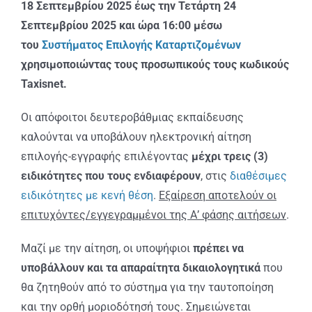
ΑΝΑΚΟΙΝΩΣΕΙΣ
18 Σεπτεμβρίου 2025 έως την Τετάρτη 24
Σεπτεμβρίου 2025 και ώρα 16:00 μέσω
του
Συστήματος Επιλογής Καταρτιζομένων
ΠΡΑΚΤΙΚΗ ΑΣΚΗΣΗ
χρησιμοποιώντας τους προσωπικούς τους κωδικούς
Taxisnet.
ΕΠΙΚΟΙΝΩΝΙΑ
Οι απόφοιτοι δευτεροβάθμιας εκπαίδευσης
καλούνται να υποβάλουν ηλεκτρονική αίτηση
επιλογής-εγγραφής επιλέγοντας
μέχρι τρεις (3)
ειδικότητες που τους ενδιαφέρουν
, στις
διαθέσιμες
ειδικότητες με κενή θέση
.
Εξαίρεση αποτελούν οι
επιτυχόντες/εγγεγραμμένοι της Α’ φάσης αιτήσεων
.
Μαζί με την αίτηση, οι υποψήφιοι
πρέπει να
υποβάλλουν και τα απαραίτητα δικαιολογητικά
που
θα ζητηθούν από το σύστημα για την ταυτοποίηση
και την ορθή μοριοδότησή τους. Σημειώνεται