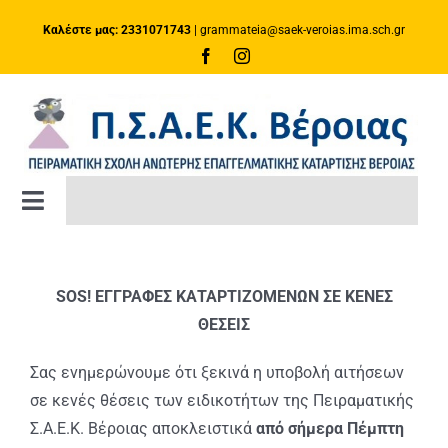
Μετάβαση
Καλέστε μας: 2331071743
|
grammateia@saek-veroias.ima.sch.gr
στο
περιεχόμενο
Toggle
Navigation
ΑΡΧΙΚΗ ΣΕΛΙΔΑ
SOS! ΕΓΓΡΑΦΕΣ ΚΑΤΑΡΤΙΖΟΜΕΝΩΝ ΣΕ ΚΕΝΕΣ
ΚΑΤΑΡΤΙΣΗ
ΘΕΣΕΙΣ
Σας ενημερώνουμε ότι ξεκινά η υποβολή αιτήσεων
Πλατφόρμα e-Class
σε κενές θέσεις των ειδικοτήτων της Πειραματικής
Σ.Α.Ε.Κ. Βέροιας αποκλειστικά
από σήμερα Πέμπτη