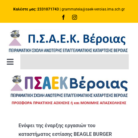
Μετάβαση
Καλέστε μας: 2331071743
|
grammateia@saek-veroias.ima.sch.gr
στο
περιεχόμενο
Toggle
Navigation
ΑΡΧΙΚΗ ΣΕΛΙΔΑ
ΚΑΤΑΡΤΙΣΗ
Πλατφόρμα e-Class
Ενόψει της έναρξης εργασιών του
καταστήματος εστίασης BEAGLE BURGER