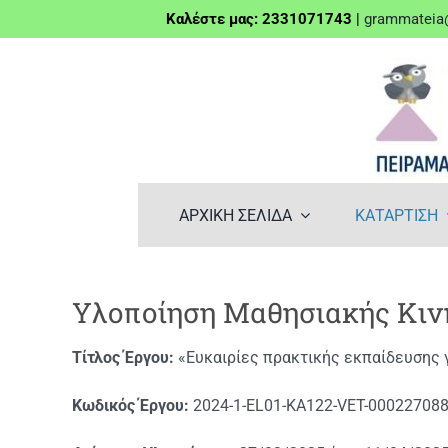
Μετάβαση
Καλέστε μας: 2331071743
|
grammateia@
στο
περιεχόμενο
ΑΡΧΙΚΗ ΣΕΛΙΔΑ
ΚΑΤΑΡΤΙΣΗ
Υλοποίηση Μαθησιακής Κινη
Τίτλος Έργου:
«Ευκαιρίες πρακτικής εκπαίδευσης 
Κωδικός Έργου:
2024-1-EL01-KA122-VET-00022708