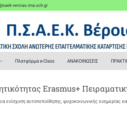
saek-veroias.ima.sch.gr
Πλατφόρμα e-Class
ΑΝΑΚΟΙΝΩΣΕΙΣ
ΠΡΑΚΤΙ
τικότητας Erasmus+ Πειραματική
για ενίσχυση αυτοπεποίθησης, ψυχοκοινωνικής ευημερίας κα
8